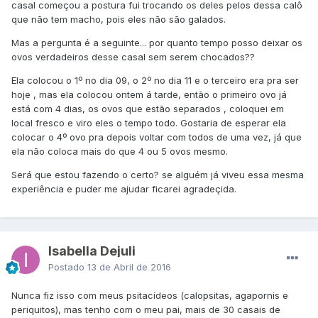
casal começou a postura fui trocando os deles pelos dessa calô
que não tem macho, pois eles não são galados.
Mas a pergunta é a seguinte... por quanto tempo posso deixar os
ovos verdadeiros desse casal sem serem chocados??
Ela colocou o 1º no dia 09, o 2º no dia 11 e o terceiro era pra ser
hoje , mas ela colocou ontem á tarde, então o primeiro ovo já
está com 4 dias, os ovos que estão separados , coloquei em
local fresco e viro eles o tempo todo. Gostaria de esperar ela
colocar o 4º ovo pra depois voltar com todos de uma vez, já que
ela não coloca mais do que 4 ou 5 ovos mesmo.
Será que estou fazendo o certo? se alguém já viveu essa mesma
experiência e puder me ajudar ficarei agradeçida.
Isabella Dejuli
Postado
13 de Abril de 2016
Nunca fiz isso com meus psitacídeos (calopsitas, agapornis e
periquitos), mas tenho com o meu pai, mais de 30 casais de