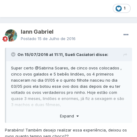
1
Iann Gabriel
Postado
15 de Julho de 2016
On 15/07/2016 at 11:11, Sueli Caciatori disse:
Super certo
@Sabrina Soares
, de cinco ovos colocados ,
cinco ovos galados e 5 bebês lindões, os 4 primeiros
nasceram no dia 01/05 e o quinto filhote nasceu no dia
03/05 pois ela botou esse ovo dois dias depois de eu ter
voltado os ovos verdadeiros pro ninho. Hoje estão com
quase 3 meses, lindões e enormes, já fiz a sexagem e são
3 machos e duas fêmeas,
Posso dizer que a experiência foi um sucesso!!!!!!!!!
Expand
Parabéns! Também desejo realizar essa experiência, deixou os
ovos quanto tempo sem choco??