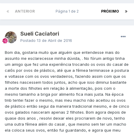
ANTERIOR
Página 1 de 2
PRÓXIMO
Sueli Caciatori
Postado
13 de Abril de 2016
Bom dia, gostaria muito que alguém que entendesse mais do
assunto me esclarecesse minha dúvida, . No fórum antigo tinha
um amigo que fez uma experiência trocando os ovos do casal de
calôs por ovos de plástico, até que a fêmea terminasse a postura
e voltasse com os ovos verdadeiros, fazendo assim com que os
filhotes nascessem todos juntos, acho que isso diminui bastante
a morte dos filhotes em relação à alimentação, pois com o
mesmo tamanho a briga por alimento fica mais justa. Na época
tmb tentei fazer o mesmo, mas meu macho não aceitou os ovos
de plástico então segui da maneira tradicional mesmo, e de cinco
ovos galados nasceram apenas 2 filhotes. Bom agora depois de
quase dois anos , resolvi deixar eles procriarem de novo, tenho
uma outra fêmea além do casal , que mesmo sem ter um macho
ela coloca seus ovos, então fui guardando, e agora que meu