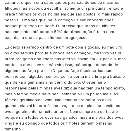
canário, e quem cria sabe que os pais são donos de matar os
filhotes mais novos ou escolher somente um pra cuidar, então é
praxe tirarmos os ovos no dia em que são postos, o mais rápido
possível, uma vez que, se já começou a ser chocado pode
acabar perdendo um bebê. Eu preciso que todos os filhotes
nasçam juntos até porque 50% da alimentação é feita com
papinha já que os pais são bem preguiçosos.
Eu deixo separado dentro de um pote com algodão, eu não viro
os ovos sempre porque a choca não começou, mas viro vez ou
outra pra gema não aderir nas laterais, falam em 3 x por dia, mas
confesso que as vezes não viro isso, até porque dependo de
alguém que faça pra mim.O que eu faço é coloca-los num
potinho com algodão, sempre com a ponta mais fina pra baixo, o
que deixa a gema mais no centro do ovo. O veterinário
responsável pelas minhas aves diz que não tem um tempo exato,
mas o tempo média deve ser 1 semana ou um pouco mais. As
fêmeas geralmente levam uma semana pra botar os ovos,
quando ela vai botar o último ovo, tiro os de plastico e volto os
ovos, geralmente na noite anterior. Nem sempre da certo, até
porque nem todos os ovos são galados, mas a maioria dos ovos
vinga e eu consigo que todos os filhotes tenham o mesmo
tamanho.