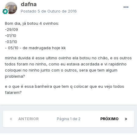
dafna
Postado
5 de Outuro de 2016
Bom dia, já botou 4 ovinhos:
-29/09
-01/10
-03/10
- 05/10 - de madrugada hoje kk
minha duvida é esse ultimo ovinho ela botou no chão, e os outros
todos foram no ninho, como eu estava acordada e vi rapidinho
coloquei no ninho junto com o outros, sera que tem algum
problema?
e o que é essa banheira que tem q colocar que eu vejo todos
falarem?
ANTERIOR
Página 1 de 2
PRÓXIMO