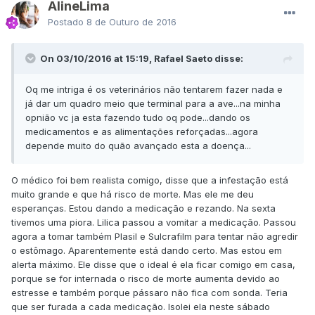
AlineLima
Postado
8 de Outuro de 2016
On 03/10/2016 at 15:19, Rafael Saeto disse:
Oq me intriga é os veterinários não tentarem fazer nada e
já dar um quadro meio que terminal para a ave...na minha
opnião vc ja esta fazendo tudo oq pode...dando os
medicamentos e as alimentações reforçadas...agora
depende muito do quão avançado esta a doença...
O médico foi bem realista comigo, disse que a infestação está
muito grande e que há risco de morte. Mas ele me deu
esperanças. Estou dando a medicação e rezando. Na sexta
tivemos uma piora. Lilica passou a vomitar a medicação. Passou
agora a tomar também Plasil e Sulcrafilm para tentar não agredir
o estômago. Aparentemente está dando certo. Mas estou em
alerta máximo. Ele disse que o ideal é ela ficar comigo em casa,
porque se for internada o risco de morte aumenta devido ao
estresse e também porque pássaro não fica com sonda. Teria
que ser furada a cada medicação. Isolei ela neste sábado