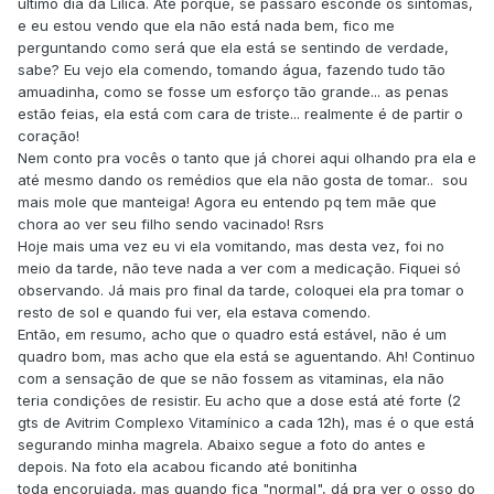
último dia da Lilica. Até porque, se pássaro esconde os sintomas,
e eu estou vendo que ela não está nada bem, fico me
perguntando como será que ela está se sentindo de verdade,
sabe? Eu vejo ela comendo, tomando água, fazendo tudo tão
amuadinha, como se fosse um esforço tão grande... as penas
estão feias, ela está com cara de triste... realmente é de partir o
coração!
Nem conto pra vocês o tanto que já chorei aqui olhando pra ela e
até mesmo dando os remédios que ela não gosta de tomar.. sou
mais mole que manteiga! Agora eu entendo pq tem mãe que
chora ao ver seu filho sendo vacinado! Rsrs
Hoje mais uma vez eu vi ela vomitando, mas desta vez, foi no
meio da tarde, não teve nada a ver com a medicação. Fiquei só
observando. Já mais pro final da tarde, coloquei ela pra tomar o
resto de sol e quando fui ver, ela estava comendo.
Então, em resumo, acho que o quadro está estável, não é um
quadro bom, mas acho que ela está se aguentando. Ah! Continuo
com a sensação de que se não fossem as vitaminas, ela não
teria condições de resistir. Eu acho que a dose está até forte (2
gts de Avitrim Complexo Vitamínico a cada 12h), mas é o que está
segurando minha magrela. Abaixo segue a foto do antes e
depois. Na foto ela acabou ficando até bonitinha
toda encorujada, mas quando fica "normal", dá pra ver o osso do