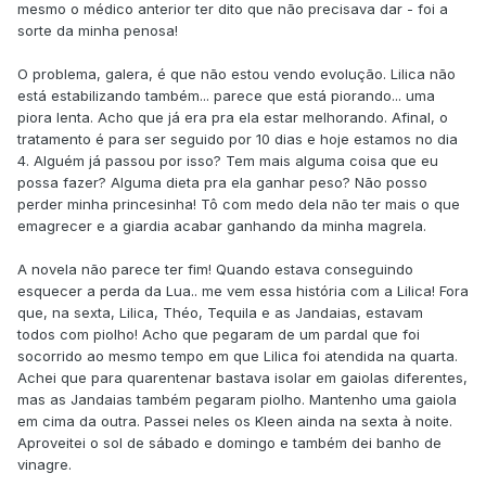
mesmo o médico anterior ter dito que não precisava dar - foi a
sorte da minha penosa!
O problema, galera, é que não estou vendo evolução. Lilica não
está estabilizando também... parece que está piorando... uma
piora lenta. Acho que já era pra ela estar melhorando. Afinal, o
tratamento é para ser seguido por 10 dias e hoje estamos no dia
4. Alguém já passou por isso? Tem mais alguma coisa que eu
possa fazer? Alguma dieta pra ela ganhar peso? Não posso
perder minha princesinha! Tô com medo dela não ter mais o que
emagrecer e a giardia acabar ganhando da minha magrela.
A novela não parece ter fim! Quando estava conseguindo
esquecer a perda da Lua.. me vem essa história com a Lilica! Fora
que, na sexta, Lilica, Théo, Tequila e as Jandaias, estavam
todos com piolho! Acho que pegaram de um pardal que foi
socorrido ao mesmo tempo em que Lilica foi atendida na quarta.
Achei que para quarentenar bastava isolar em gaiolas diferentes,
mas as Jandaias também pegaram piolho. Mantenho uma gaiola
em cima da outra. Passei neles os Kleen ainda na sexta à noite.
Aproveitei o sol de sábado e domingo e também dei banho de
vinagre.