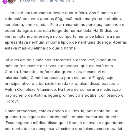
Postado
3 de Outuro de 2016
Lilica está em tratamento desde quarta feira. Aos 9 meses de
vida está pesando apenas 80g, está muito magrinha e abatida,
sonolenta, encorujada... Está arrumando as peninas, comendo e
bebendo água, mas está longe do normal dela. Há 15 dias eu
venho notando diferença no comportamento de Lilica. Ela não
apresentava nenhum sintoma típico de nenhuma doença. Apenas
estava mais quietinha do que o normal.
Já levei em dois médicos diferentes e desta vez, o segundo
médico fez exame de fezes e descobriu que ela está com
Giardia. Uma infestação muito grande (eu mesma vi no
microscópio). O médico passou para ela tomar Flagyl, cujo
principio ativo é o benzoilmtronidazol e, além disso, passou o
Avitrin Complexo Vitamínico. Na hora de comprar a medicação
não achei o da Avitrim, liguei pro médico e acabei comprando o
Hidrovit.
Como preventivo, estava dando o Cidex 10, por conta da Lua,
que morreu alguns dias atrás após ter sido comprada doente.
Esse segundo médico disse que Lilica só estava se aguentando
por conta desse complexo vitamínico que teimosamente eu dei