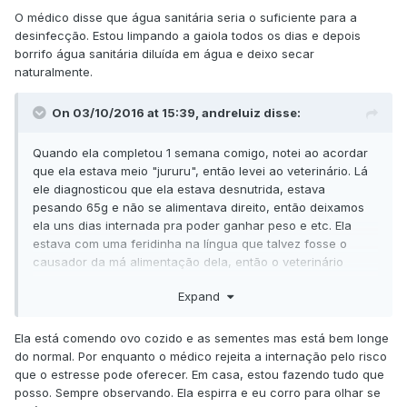
O médico disse que água sanitária seria o suficiente para a
desinfecção. Estou limpando a gaiola todos os dias e depois
borrifo água sanitária diluída em água e deixo secar
naturalmente.
On 03/10/2016 at 15:39, andreluiz disse:
Quando ela completou 1 semana comigo, notei ao acordar
que ela estava meio "jururu", então levei ao veterinário. Lá
ele diagnosticou que ela estava desnutrida, estava
pesando 65g e não se alimentava direito, então deixamos
ela uns dias internada pra poder ganhar peso e etc. Ela
estava com uma feridinha na língua que talvez fosse o
causador da má alimentação dela, então o veterinário
receitou Nistatina durante 15 dias para sarar a ferida e
Expand
Glicopan também por 15 dias pra ela ganhar peso e abrir o
apetite.
Ela está comendo ovo cozido e as sementes mas está bem longe
do normal. Por enquanto o médico rejeita a internação pelo risco
que o estresse pode oferecer. Em casa, estou fazendo tudo que
posso. Sempre observando. Ela espirra e eu corro para olhar se