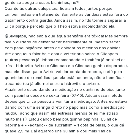
gente se apega a esses bichinhos, né?!
Quanto às outras calopsitas, ficaram todos juntos porque
também estão em tratamento. Somente as Jandaias estão fora do
tratamento contra giardia. Ainda assim, no fds tornei a separar a
Lilica porque percebi que o Théo estava incomodando ela.
@Silviajapa
, não sabia que água sanitária era tóxica! Mas sempre
tive o cuidado de deixar secar naturalmente ou mesmo secar
com papel higiênico antes de colocar os meninos nas gaiolas.
Até cheguei a falar hoje com o veterinário sobre o Glicopam
(outras pessoas já tinham recomendado e também já analisei os
três - Hidrovit x Avitrin x Glicopan e o Glicopan ganha disparado!),
mas ele disse que o Avitrin vai dar conta do recado, e até pela
quantidade de remédios que ela está tomando, não é bom ficar
trocando (eu já alternei entre o hidrovit e o avitrin).
Atualmente estou dando a medicação no cantinho do bico junto
com papinha desde de sexta feira (07-10). Adotei esse método
depois que Lilica passou a vomitar a medicação. Antes eu estava
dando com uma seringa direto no papo mas como a medicação
mudou, acho que assim ela estressa menos (e eu me atraso
muito mais!). Estou dando bem pouquinha papinha: 1,5 ml de
papinha + - -editado-- de sucralfilm + 1 gota de plasil, o que dá
quase 2,5 ml. Daí aguardo uns 30 min e dou mais 1 ml de