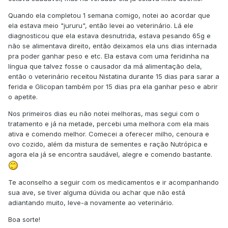
Quando ela completou 1 semana comigo, notei ao acordar que
ela estava meio "jururu", então levei ao veterinário. Lá ele
diagnosticou que ela estava desnutrida, estava pesando 65g e
não se alimentava direito, então deixamos ela uns dias internada
pra poder ganhar peso e etc. Ela estava com uma feridinha na
língua que talvez fosse o causador da má alimentação dela,
então o veterinário receitou Nistatina durante 15 dias para sarar a
ferida e Glicopan também por 15 dias pra ela ganhar peso e abrir
o apetite.
Nos primeiros dias eu não notei melhoras, mas segui com o
tratamento e já na metade, percebi uma melhora com ela mais
ativa e comendo melhor. Comecei a oferecer milho, cenoura e
ovo cozido, além da mistura de sementes e ração Nutrópica e
agora ela já se encontra saudável, alegre e comendo bastante.
Te aconselho a seguir com os medicamentos e ir acompanhando
sua ave, se tiver alguma dúvida ou achar que não está
adiantando muito, leve-a novamente ao veterinário.
Boa sorte!