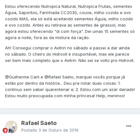
Estou oferecendo Nutropica Natural, Nutropica Frutas, sementes
Águia, Saporitos, Farinhada CC2030, couve, milho cozido e ovo
cozido MAS, ela só está aceitando sementes Águia, milho cozido
e ovo cozido. Antes eu retirava as sementes de girassol, mas
agora estou oferecendo "di com força". Dei umas 15 sementes só
agora a noite, fora as da mistura da ração.
Ah! Consegui comprar o Avitrin no sábado e passei a dar ainda
no sábado. O cheiro do Hidrovit é insuportável, mas ele parece
ser bem mais completo que o Avitrin. Não sei se volto pro Hidrovit.
@Guilherme Carli
e
@Rafael Saeto
, marquei vocês porque já
estão por dentro da história... Deu pra notar duas coisas: 1.
continuo sem saber quarentenar e; 2. Estou com um azar danado!
Estou muito preocupada com minha princesa! Help, meninos!
Rafael Saeto
Postado
3 de Outuro de 2016