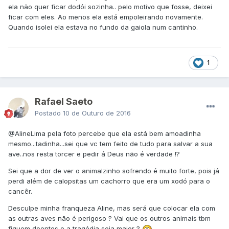
ela não quer ficar dodói sozinha.. pelo motivo que fosse, deixei
ficar com eles. Ao menos ela está empoleirando novamente.
Quando isolei ela estava no fundo da gaiola num cantinho.
1
Rafael Saeto
Postado
10 de Outuro de 2016
@AlineLima
pela foto percebe que ela está bem amoadinha
mesmo...tadinha...sei que vc tem feito de tudo para salvar a sua
ave..nos resta torcer e pedir á Deus não é verdade !?
Sei que a dor de ver o animalzinho sofrendo é muito forte, pois já
perdi além de calopsitas um cachorro que era um xodó para o
cancêr.
Desculpe minha franqueza Aline, mas será que colocar ela com
as outras aves não é perigoso ? Vai que os outros animais tbm
fiquem doentes e a tragédia seja maior ?