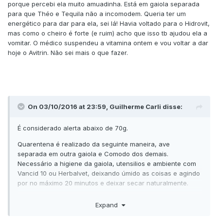
porque percebi ela muito amuadinha. Está em gaiola separada
para que Théo e Tequila não a incomodem. Queria ter um
energético para dar para ela, sei lá! Havia voltado para o Hidrovit,
mas como o cheiro é forte (e ruim) acho que isso tb ajudou ela a
vomitar. O médico suspendeu a vitamina ontem e vou voltar a dar
hoje o Avitrin. Não sei mais o que fazer.
On 03/10/2016 at 23:59, Guilherme Carli disse:
É considerado alerta abaixo de 70g.
Quarentena é realizado da seguinte maneira, ave
separada em outra gaiola e Comodo dos demais.
Necessário a higiene da gaiola, utensilios e ambiente com
Vancid 10 ou Herbalvet, deixando úmido as coisas e agindo
por no máximo 20 minutos e deixar secar naturalmente.
Mãos sempre lavadas com sabão neutro depois álcool 70.
Expand
Sempre cuidar dos outros primeiros depois dela. Boa sorte!