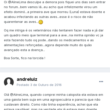
Oi
@AlineLima
desculpe a demora pois fiquei uns dias sem entrar
no forum...bem vamos lá...eu acho que infelizmente virou um
efeito dominó...a primeira ave que morreu (Luna) estava doente e
acabou infectando as outras aves...esse é o risco de não
quarentenar as aves...
Oq me intriga é os veterinários não tentarem fazer nada e já dar
um quadro meio que terminal para a ave...na minha opnião vc ja
esta fazendo tudo oq pode...dando os medicamentos e as
alimentações reforçadas...agora depende muito do quão
avançado esta a doença...
Boa Sorte, fico na torcida !
andreluiz
Postado
3 de Outuro de 2016
Olá
@AlineLima
, quando comprei minha calopsita ela estava em
uma gaiola bem suja em uma agropecuária e parecia que não
cuidavam direito. Como não tinha experiência, achei que ela
estava saudável, mas na verdade ela já estava meio doente.