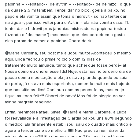
papinha + --editado-- de avitrin + --editado-- de helmizol, o que
dá quase 2,5 ml também. Tentei dar no bico, goela a baixo, no
papo e ela vomita assim que toma o hidrovit - só não tentei dar
na água -, por isso voltei para o Avitrin - ela não vomita esse. Tb
tentei dar o hidrovit pras jandaias misturado na papinha (estou
fazendo o "desmame") mas assim que eles percebem o gosto
eles param de comer a papinha. Choro de rir!
@Maria Carolina
, seu post me ajudou muito! Aconteceu o mesmo
aqui. Lilica fechou o primeiro ciclo com 12 dias de
tratamento muito amuada, tanto que achei que fosse perdê-la!
Nossa como eu chorei esse fds! Hoje, estamos no terceiro dia de
pausa com a medicação e ela já estava piando quando eu saía
de perto, já estava mais espertinha, comendo muito mais hoje do
que nos últimos dias! Continua com as penas feias, mas eu já
fiquei muitooo feliz!!! Chorei de novo! Mas foi de alegria ao ver
minha magrela reagindo!
Enfim, meninos! Rafael, Silvia,
@Tainá
e Maria Carolina, a Lilica
foi reavaliada e a infestação de Giardia baixou uns 80% segundo
o médico. Ela finalmente estabilizou, saiu do quadro mais crítico e
agora a tendência é só melhorar!!!!!! Não preciso nem dizer da
minha alegria, né?!!! Ela chegou a pesar 78g, mas já está com