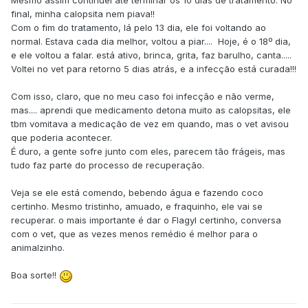
Mesmo assim continuei até terminar os 10 dias de tratamento. No
final, minha calopsita nem piava!!
Com o fim do tratamento, lá pelo 13 dia, ele foi voltando ao
normal. Estava cada dia melhor, voltou a piar.... Hoje, é o 18º dia,
e ele voltou a falar. está ativo, brinca, grita, faz barulho, canta.....
Voltei no vet para retorno 5 dias atrás, e a infecção está curada!!!
Com isso, claro, que no meu caso foi infecção e não verme,
mas.... aprendi que medicamento detona muito as calopsitas, ele
tbm vomitava a medicação de vez em quando, mas o vet avisou
que poderia acontecer.
É duro, a gente sofre junto com eles, parecem tão frágeis, mas
tudo faz parte do processo de recuperação.
Veja se ele está comendo, bebendo água e fazendo coco
certinho. Mesmo tristinho, amuado, e fraquinho, ele vai se
recuperar. o mais importante é dar o Flagyl certinho, conversa
com o vet, que as vezes menos remédio é melhor para o
animalzinho.
Boa sorte!!