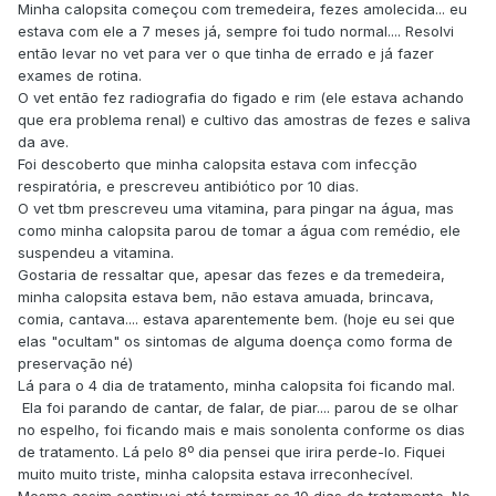
Minha calopsita começou com tremedeira, fezes amolecida... eu
estava com ele a 7 meses já, sempre foi tudo normal.... Resolvi
então levar no vet para ver o que tinha de errado e já fazer
exames de rotina.
O vet então fez radiografia do figado e rim (ele estava achando
que era problema renal) e cultivo das amostras de fezes e saliva
da ave.
Foi descoberto que minha calopsita estava com infecção
respiratória, e prescreveu antibiótico por 10 dias.
O vet tbm prescreveu uma vitamina, para pingar na água, mas
como minha calopsita parou de tomar a água com remédio, ele
suspendeu a vitamina.
Gostaria de ressaltar que, apesar das fezes e da tremedeira,
minha calopsita estava bem, não estava amuada, brincava,
comia, cantava.... estava aparentemente bem. (hoje eu sei que
elas "ocultam" os sintomas de alguma doença como forma de
preservação né)
Lá para o 4 dia de tratamento, minha calopsita foi ficando mal.
Ela foi parando de cantar, de falar, de piar.... parou de se olhar
no espelho, foi ficando mais e mais sonolenta conforme os dias
de tratamento. Lá pelo 8º dia pensei que irira perde-lo. Fiquei
muito muito triste, minha calopsita estava irreconhecível.