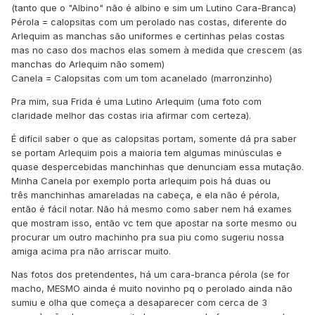
(tanto que o "Albino" não é albino e sim um Lutino Cara-Branca)
Pérola = calopsitas com um perolado nas costas, diferente do
Arlequim as manchas são uniformes e certinhas pelas costas
mas no caso dos machos elas somem à medida que crescem (as
manchas do Arlequim não somem)
Canela = Calopsitas com um tom acanelado (marronzinho)
Pra mim, sua Frida é uma Lutino Arlequim (uma foto com
claridade melhor das costas iria afirmar com certeza).
É difícil saber o que as calopsitas portam, somente dá pra saber
se portam Arlequim pois a maioria tem algumas minúsculas e
quase despercebidas manchinhas que denunciam essa mutação.
Minha Canela por exemplo porta arlequim pois há duas ou
três manchinhas amareladas na cabeça, e ela não é pérola,
então é fácil notar. Não há mesmo como saber nem há exames
que mostram isso, então vc tem que apostar na sorte mesmo ou
procurar um outro machinho pra sua piu como sugeriu nossa
amiga acima pra não arriscar muito.
Nas fotos dos pretendentes, há um cara-branca pérola (se for
macho, MESMO ainda é muito novinho pq o perolado ainda não
sumiu e olha que começa a desaparecer com cerca de 3