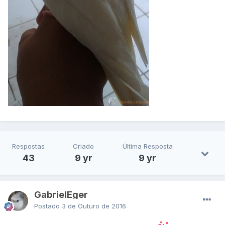
Respostas
Criado
Última Resposta
43
9 yr
9 yr
GabrielEger
Postado
3 de Outuro de 2016