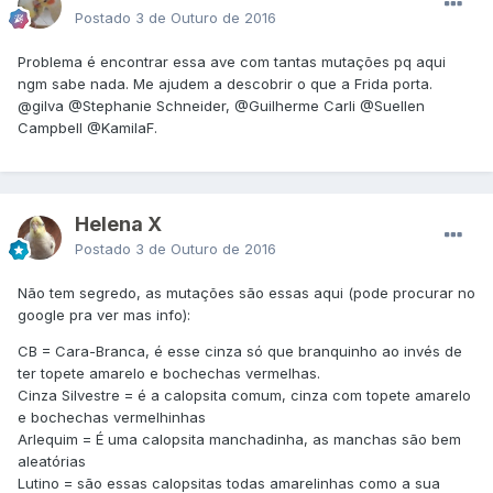
Postado
3 de Outuro de 2016
Problema é encontrar essa ave com tantas mutações pq aqui
ngm sabe nada. Me ajudem a descobrir o que a Frida porta.
@gilva
@Stephanie Schneider
,
@Guilherme Carli
@Suellen
Campbell
@KamilaF
.
Helena X
Postado
3 de Outuro de 2016
Não tem segredo, as mutações são essas aqui (pode procurar no
google pra ver mas info):
CB = Cara-Branca, é esse cinza só que branquinho ao invés de
ter topete amarelo e bochechas vermelhas.
Cinza Silvestre = é a calopsita comum, cinza com topete amarelo
e bochechas vermelhinhas
Arlequim = É uma calopsita manchadinha, as manchas são bem
aleatórias
Lutino = são essas calopsitas todas amarelinhas como a sua