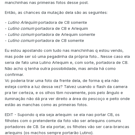
manchinhas nas primeiras fotos desse post.
Então, as chances da mutação dela são as seguintes:
-
Lutino Arlequim
portadora de CB somente
-
Lutino
comum
portadora de CB e Arlequim
-
Lutino comum
portadora de Arlequim somente
-
Lutino comum
portadora de CB somente
Eu estou apostando com tudo nas manchinhas q estou vendo,
mas pode ser só uma pegadinha da própria foto... Nesse caso ela
seria de fato uma Lutino Arlequim e, com sorte, portadora de CB.
Não acho q tenha outra possibilidade, mas ainda há como
confirmar.
Vc poderia tirar uma foto da frente dela, de forma q ela não
esteja contra a luz dessa vez? Talvez usando o flash da camera
pra ter certeza, e os olhos tbm novamente, pois pelo ângulo e
iluminação não dá pra ver direito a área do pescoço e peito onde
estão as manchas como as primeiras fotos.
EDIT - Supondo q ela seja arlequim: se ela nao portar CB, os
filhotes com o pretendente da foto vão ser arlequins comuns
portadores de CB. Se ela portar, os filhotes vão ser cara-brancas
arlequins (os machos sempre portarão Lutino).