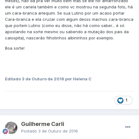
meses), não da pra ver muito bem mas se ele for amarronzado
ele é um canela também e como vc mostrou na segunda foto, há
um cara-branca arlequim. Se sua Lutino por um acaso portar
Cara-branca e ela cruzar com algum desss machos cara-branca
que portem Lutino (como eu disse, não há como saber... é só
apostando na sorte mesmo ou sabendo a mutação dos pais da
calospita), nascerão filhotinhos albininhos por exemplo.
Boa sorte!
Editado
3 de Outuro de 2016
por Helena C
1
Guilherme Carli
Postado
3 de Outuro de 2016