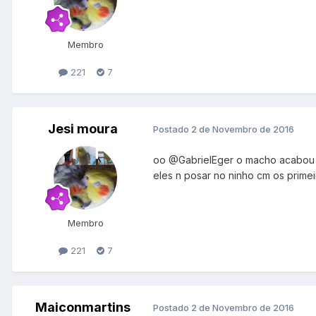
Membro
221
7
Jesi moura
Postado
2 de Novembro de 2016
oo
@GabrielEger
o macho acabou de
eles n posar no ninho cm os prime
Membro
221
7
Maiconmartins
Postado
2 de Novembro de 2016