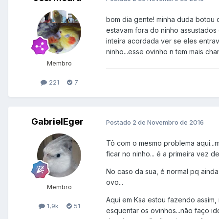
bom dia gente! minha duda botou 
estavam fora do ninho assustados 
inteira acordada ver se eles entr
ninho...esse ovinho n tem mais cha
Membro
221
7
GabrielEger
Postado
2 de Novembro de 2016
Tô com o mesmo problema aqui...m
ficar no ninho... é a primeira vez de
No caso da sua, é normal pq ainda
ovo...
Membro
Aqui em Ksa estou fazendo assim, 
1,9k
51
esquentar os ovinhos...não faço id