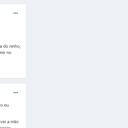
ra do ninho,
mir no
lo eu
avei a mão
apecas