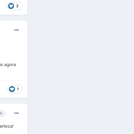
2
k
is agora
1
or
erteza!