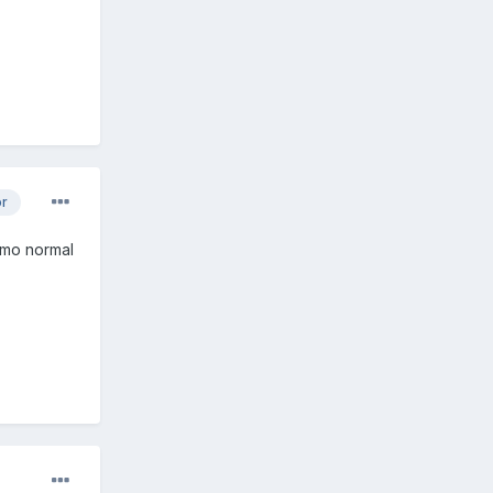
or
smo normal