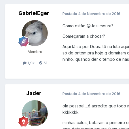
GabrielEger
Postado
4 de Novembro de 2016
Como estão
@Jesi moura
?
Começaram a chocar?
Aqui tá só por Deus...tô na luta aq
Membro
só de ontem pra hoje q dormiram 
ninho...quando der o tempo de nasc
1,9k
51
Jader
Postado
4 de Novembro de 2016
ola pessoal....é acredito que tod
kkkkkkk
minhas calos, botaram o primeiro o
com detergente neutro (sem cheiro