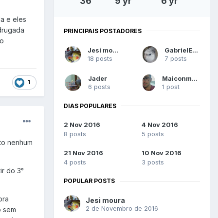
36
9 yr
6 yr
a e eles
adrugada
PRINCIPAIS POSTADORES
no
Jesi moura
GabrielEger
18 posts
7 posts
Jader
Maiconmartins
1
6 posts
1 post
DIAS POPULARES
2 Nov 2016
4 Nov 2016
8 posts
5 posts
ito nenhum
21 Nov 2016
10 Nov 2016
4 posts
3 posts
ir do 3°
POPULAR POSTS
pra
Jesi moura
2 de Novembro de 2016
o sem