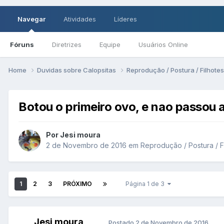
Navegar
Atividades
Líderes
Fóruns
Diretrizes
Equipe
Usuários Online
Home
Duvidas sobre Calopsitas
Reprodução / Postura / Filhote
Botou o primeiro ovo, e nao passou a
Por Jesi moura
2 de Novembro de 2016
em
Reprodução / Postura / F
1
2
3
PRÓXIMO
Página 1 de 3
Jesi moura
Postado
2 de Novembro de 2016