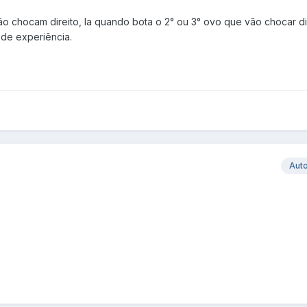
não chocam direito, la quando bota o 2° ou 3° ovo que vão chocar dir
a de experiência.
Aut