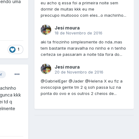
á sendo uma
eu acho q essa foi a primeira noite sem
dormir de muitas kkk eu me
preocupo muitoooo com eles...o machinho...
Jesi moura
18 de Novembro de 2016
aki ta friozinho simplesmente do nda..mas
tem bastante maravalha no ninho e n tenho
1
certeza se passaram a noite tda fora do...
Jesi moura
20 de Novembro de 2016
or
@GabrielEger @Jader @Helena X eu fiz a
ovoscopia gente tm 2 q soh passa luz na
machinho
ponta do ovo e os outros 2 cheios de...
bagunca kkk
i td q
velmente