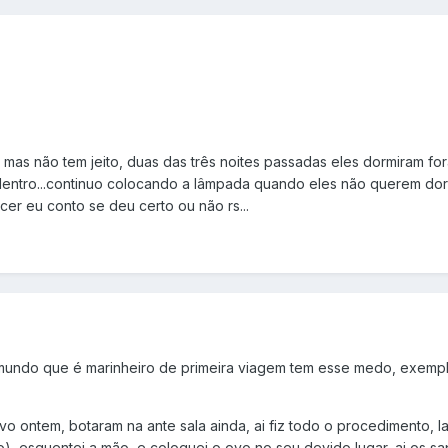
ui mas não tem jeito, duas das três noites passadas eles dormiram fo
dentro...continuo colocando a lâmpada quando eles não querem dor
er eu conto se deu certo ou não rs...
o mundo que é marinheiro de primeira viagem tem esse medo, exemp
vo ontem, botaram na ante sala ainda, ai fiz todo o procedimento, l
), esquentei a mão, e coloquei o ovo no seu devido lugar, ai os s