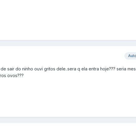
Aut
 sair do ninho ouvi gritos dele..sera q ela entra hoje??? seria me
iros ovos???