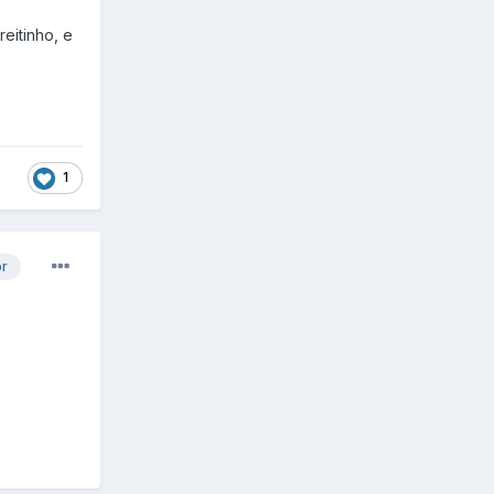
eitinho, e
1
or