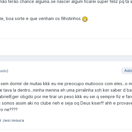
s não terão chance alguma..se nascer algum ficarei super feliz pq t
te, boa sorte e que venham os filhotinhos
tado)
Aut
te sem dormir de muitas kkk eu me preocupo muitoooo com eles...o 
 tava la dentro...minha menina eh uma pirralinha soh ker saber d 
brielEger
obgdo por me tirar un peso kkk eu sei q sempre fiz e fare
s somos assim aki no clube neh e seja oq Deus kiser!!! ahh e prova
vo ne????
r Jesi moura