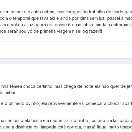
o seu primeiro ovinho ontem, mas cheguei do trabalho de madrugad
com o temporal que tava aki e ainda por cima sem luz...passei a m
avam e voltou a luz agora era quase 6 da manha e ainda n entraram 
nce sera? sou vó de primeira viagem n sei oq fazer!!!
inha fêmea choca certinho, mas chega de noite ela não quer de je
la tmbm...
 é o primeiro ovinho, ela provavelmente vai começar a chocar apart
nas noites q ela teima em não entrar no ninho , coloco um lâmpada 
eia se a distância da lâmpada está correta, mas já fiquei muito temp