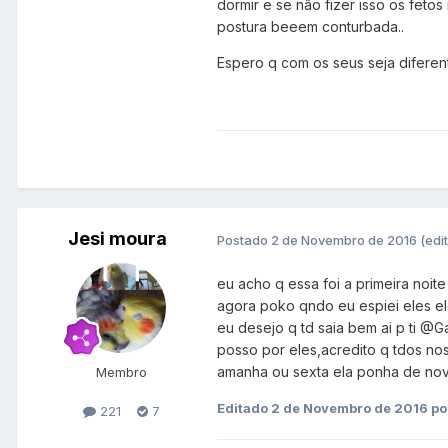
dormir e se não fizer isso os feto
postura beeem conturbada..
Espero q com os seus seja diferen
Jesi moura
Postado
2 de Novembro de 2016
(edi
eu acho q essa foi a primeira noi
agora poko qndo eu espiei eles ele
eu desejo q td saia bem ai p ti
@Ga
posso por eles,acredito q tdos no
amanha ou sexta ela ponha de no
Membro
Editado
2 de Novembro de 2016
po
221
7